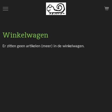
Ga
direct
naar
de
hoofdinhoud
Winkelwagen
Er zitten geen artikelen (meer) in de winkelwagen.